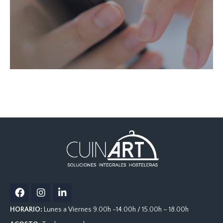
F
I
L
a
n
i
c
s
n
HORARIO:
Lunes a Viernes 9.00h -14.00h / 15.00h – 18.00h
e
t
k