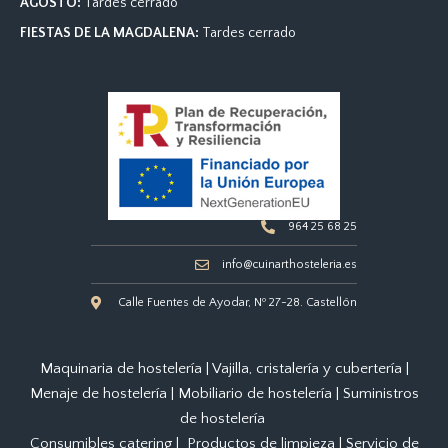
b
a
e
AGOSTO:
Tardes cerrado
o
g
d
FIESTAS DE LA MAGDALENA:
Tardes cerrado
o
r
i
k
a
n
m
-
i
n
964 25 68 25
info@cuinarthosteleria.es
Calle Fuentes de Ayodar, Nº 27-28. Castellón
Maquinaria de hostelería
|
Vajilla, cristalería y cubertería
|
Menaje de hostelería
|
Mobiliario de hostelería
|
Suministros
de hostelería
Consumibles catering
|
Productos de limpieza
|
Servicio de