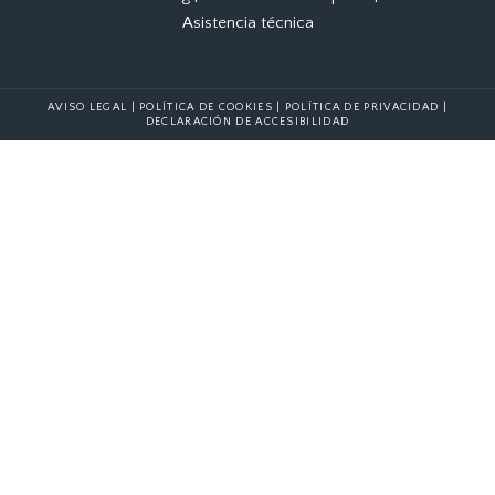
Asistencia técnica
AVISO LEGAL
|
POLÍTICA DE COOKIES
|
POLÍTICA DE PRIVACIDAD
|
DECLARACIÓN DE ACCESIBILIDAD