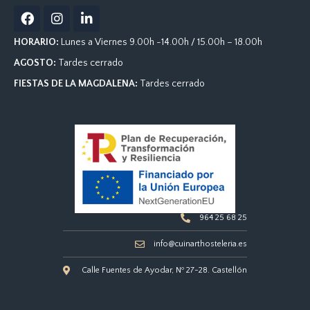
F
I
L
a
n
i
c
s
n
HORARIO:
Lunes a Viernes 9.00h -14.00h / 15.00h – 18.00h
e
t
k
b
a
e
AGOSTO:
Tardes cerrado
o
g
d
FIESTAS DE LA MAGDALENA:
Tardes cerrado
o
r
i
k
a
n
m
-
i
n
964 25 68 25
info@cuinarthosteleria.es
Calle Fuentes de Ayodar, Nº 27-28. Castellón