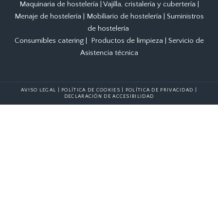
Maquinaria de hostelería
|
Vajilla, cristalería y cubertería
|
Menaje de hostelería
|
Mobiliario de hostelería
|
Suministros
de hostelería
Consumibles catering
|
Productos de limpieza
|
Servicio de
Asistencia técnica
AVISO LEGAL
|
POLÍTICA DE COOKIES
|
POLÍTICA DE PRIVACIDAD
|
DECLARACIÓN DE ACCESIBILIDAD