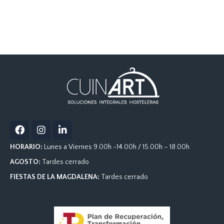
F
I
L
a
n
i
c
s
n
HORARIO:
Lunes a Viernes 9.00h -14.00h / 15.00h – 18.00h
e
t
k
b
a
e
AGOSTO:
Tardes cerrado
o
g
d
FIESTAS DE LA MAGDALENA:
Tardes cerrado
o
r
i
k
a
n
m
-
i
n